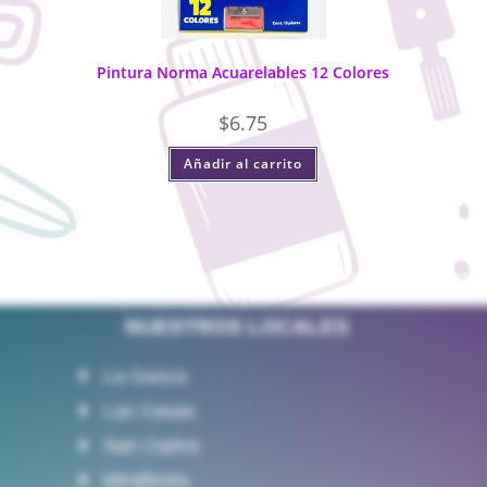
Pintura Norma Acuarelables 12 Colores
$
6.75
Añadir al carrito
NUESTROS LOCALES
La Gasca
Las Casas
San Carlos
Miraflores