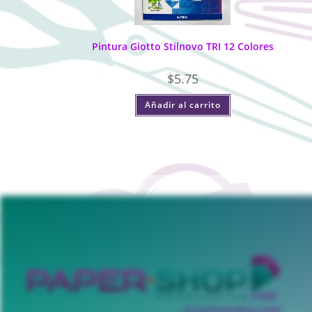
Pintura Giotto Stilnovo TRI 12 Colores
$
5.75
Añadir al carrito