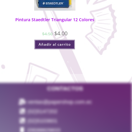
Pintura Staedtler Triangular 12 Colores
$
4.00
$
4.50
Añadir al carrito
CONTACTOS
ventas@papershop.com.ec
(02)5147202
(02)5103601
(09)98829833