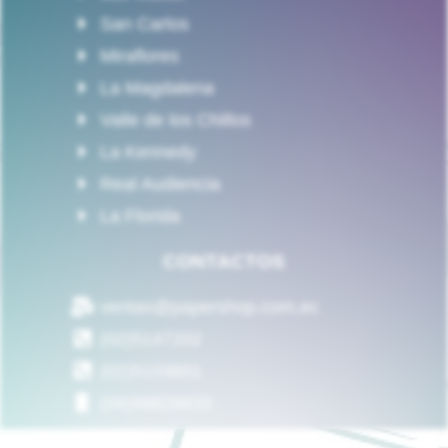
San Carlos
Miraflores
La Magdalena
Valle de los Chillos
La Kennedy
Real Audiencia
La Florida
CONTACTOS
ventas@papershop.com.ec
(02)5147202
(02)5103601
(09)98829833