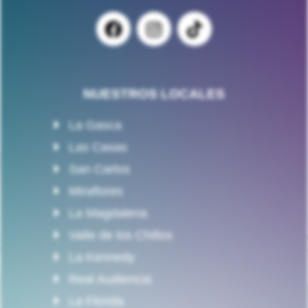
NUESTROS LOCALES
La Gasca
Las Casas
San Carlos
Miraflores
La Magdalena
Valle de los Chillos
La Kennedy
Real Audiencia
La Florida