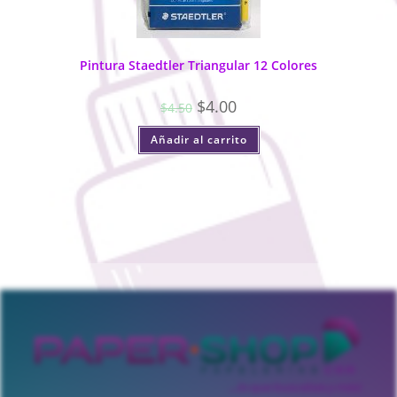
Pintura Staedtler Triangular 12 Colores
$
4.00
$
4.50
Añadir al carrito