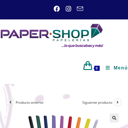
Menú
0
Producto anterior
Siguiente producto
🔍