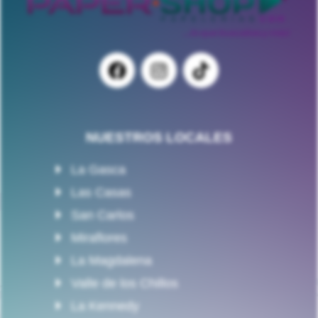
NUESTROS LOCALES
La Gasca
Las Casas
San Carlos
Miraflores
La Magdalena
Valle de los Chillos
La Kennedy