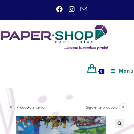
Menú
0
Producto anterior
Siguiente producto
🔍