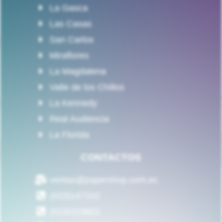
La Gasca
Las Casas
San Carlos
Miraflores
La Magdalena
Valle de los Chillos
La Kennedy
Real Audiencia
La Florida
CONTACTOS
ventas@papershop.com.ec
(02)5147202
(02)5103601