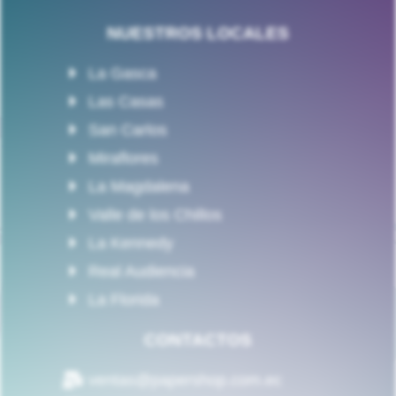
NUESTROS LOCALES
La Gasca
Las Casas
San Carlos
Miraflores
La Magdalena
Valle de los Chillos
La Kennedy
Real Audiencia
La Florida
CONTACTOS
ventas@papershop.com.ec