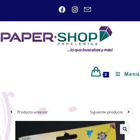
Menú
0
Producto anterior
Siguiente producto
🔍