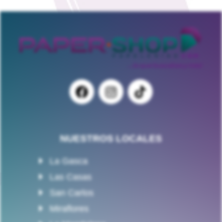
NUESTROS LOCALES
La Gasca
Las Casas
San Carlos
Miraflores