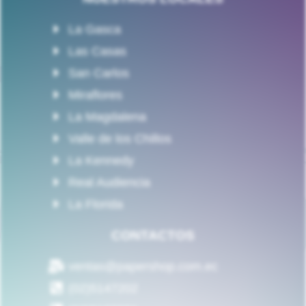
La Gasca
Las Casas
San Carlos
Miraflores
La Magdalena
Valle de los Chillos
La Kennedy
Real Audiencia
La Florida
CONTACTOS
ventas@papershop.com.ec
(02)5147202