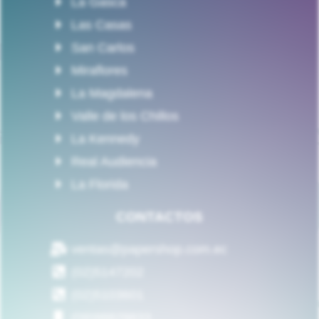
La Gasca
Las Casas
San Carlos
Miraflores
La Magdalena
Valle de los Chillos
La Kennedy
Real Audiencia
La Florida
CONTACTOS
ventas@papershop.com.ec
(02)5147202
(02)5103601
(09)98829833