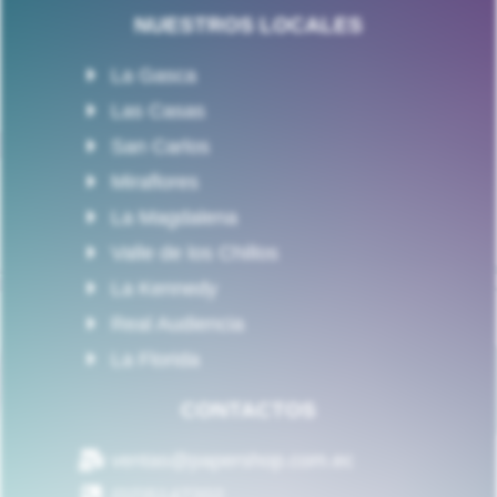
NUESTROS LOCALES
La Gasca
Las Casas
San Carlos
Miraflores
La Magdalena
Valle de los Chillos
La Kennedy
Real Audiencia
La Florida
CONTACTOS
ventas@papershop.com.ec
(02)5147202