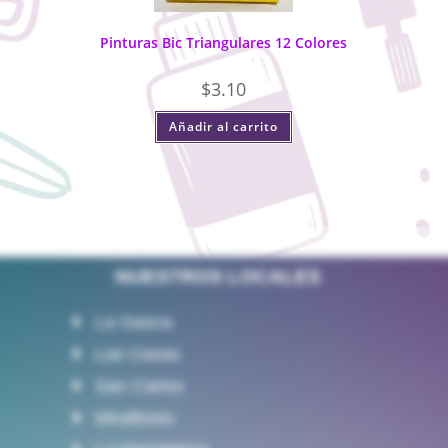
Pinturas Bic Triangulares 12 Colores
$
3.10
Añadir al carrito
NUESTROS LOCALES
La Gasca
Las Casas
San Carlos
Miraflores