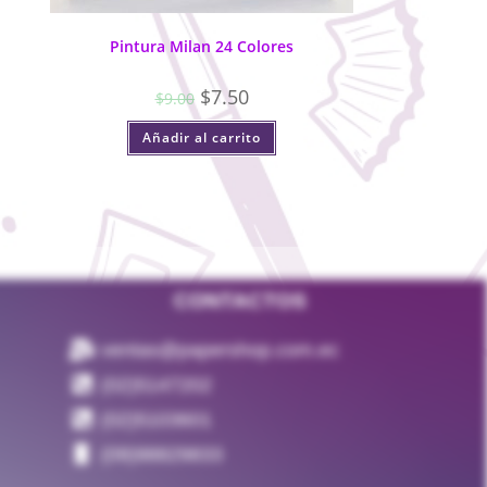
Pintura Milan 24 Colores
$
7.50
$
9.00
Añadir al carrito
CONTACTOS
ventas@papershop.com.ec
(02)5147202
(02)5103601
(09)98829833