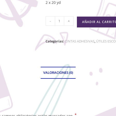
2 x 20 yd
-
+
AÑADIR AL CARRIT
Categorías:
CINTAS ADHESIVAS
,
ÚTILES ESC
VALORACIONES (0)
*
s campos obligatorios están marcados con