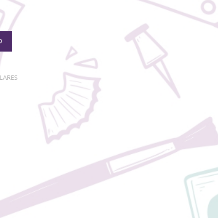
O
OLARES