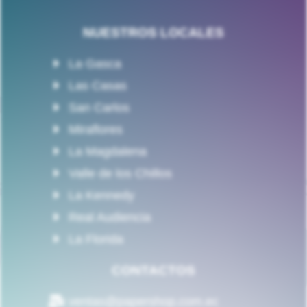
NUESTROS LOCALES
La Gasca
Las Casas
San Carlos
Miraflores
La Magdalena
Valle de los Chillos
La Kennedy
Real Audiencia
La Florida
CONTACTOS
ventas@papershop.com.ec