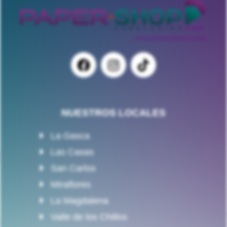
NUESTROS LOCALES
La Gasca
Las Casas
San Carlos
Miraflores
La Magdalena
Valle de los Chillos