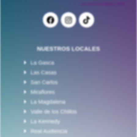
NUESTROS LOCALES
La Gasca
Las Casas
San Carlos
Miraflores
La Magdalena
Valle de los Chillos
La Kennedy
Real Audiencia