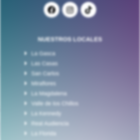
NUESTROS LOCALES
La Gasca
Las Casas
San Carlos
Miraflores
La Magdalena
Valle de los Chillos
La Kennedy
Real Audiencia
La Florida