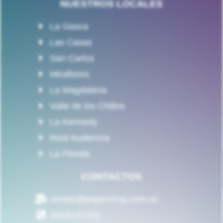
NUESTROS LOCALES
La Gasca
Las Casas
San Carlos
Miraflores
La Magdalena
Valle de los Chillos
La Kennedy
Real Audiencia
La Florida
CONTACTOS
ventas@papershop.com.ec
(02)5147202