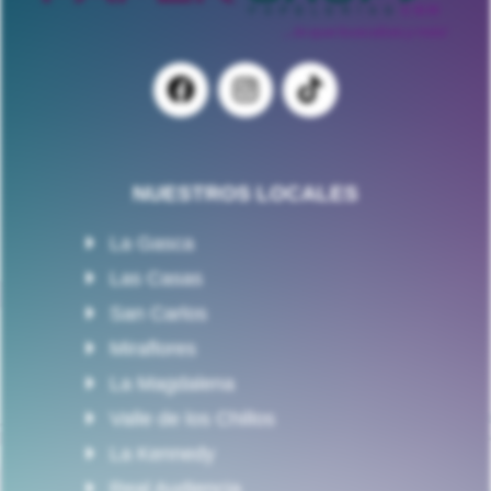
NUESTROS LOCALES
La Gasca
Las Casas
San Carlos
Miraflores
La Magdalena
Valle de los Chillos
La Kennedy
Real Audiencia