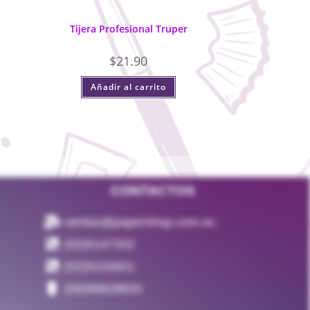
Tijera Profesional Truper
$
21.90
Añadir al carrito
CONTACTOS
ventas@papershop.com.ec
(02)5147202
(02)5103601
(09)98829833