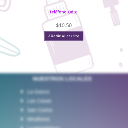
Teléfono Odtel
$
10.50
Añadir al carrito
NUESTROS LOCALES
La Gasca
Las Casas
San Carlos
Miraflores