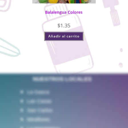
Balalengua Colores
$
1.35
Añadir al carrito
NUESTROS LOCALES
La Gasca
Las Casas
San Carlos
Miraflores