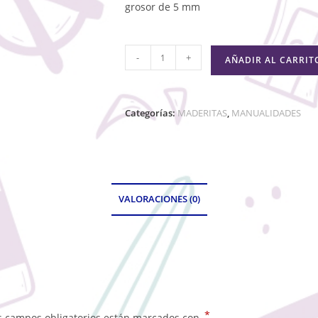
grosor de 5 mm
-
+
AÑADIR AL CARRIT
Categorías:
MADERITAS
,
MANUALIDADES
VALORACIONES (0)
*
s campos obligatorios están marcados con