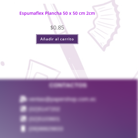
Espumaflex Plancha 50 x 50 cm 2cm
$
0.85
Añadir al carrito
CONTACTOS
ventas@papershop.com.ec
(02)5147202
(02)5103601
(09)98829833