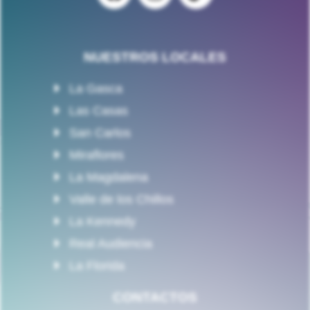
NUESTROS LOCALES
La Gasca
Las Casas
San Carlos
Miraflores
La Magdalena
Valle de los Chillos
La Kennedy
Real Audiencia
La Florida
CONTACTOS