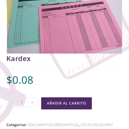
Kardex
$
0.08
-
+
AÑADIR AL CARRITO
Categorías:
DOCUMENTOS MERCANTILES
,
ÚTILES ESCOLARES