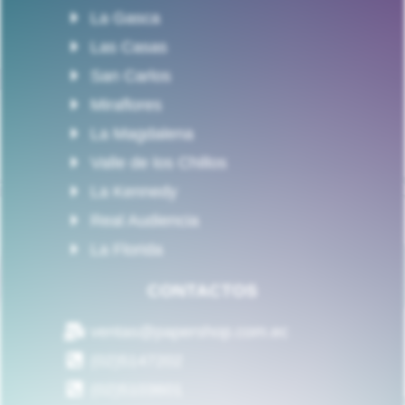
La Gasca
Las Casas
San Carlos
Miraflores
La Magdalena
Valle de los Chillos
La Kennedy
Real Audiencia
La Florida
CONTACTOS
ventas@papershop.com.ec
(02)5147202
(02)5103601