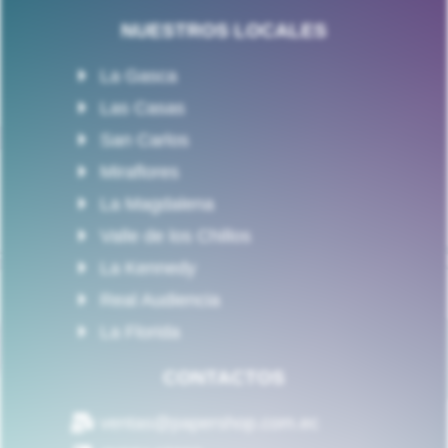
NUESTROS LOCALES
La Gasca
Las Casas
San Carlos
Miraflores
La Magdalena
Valle de los Chillos
La Kennedy
Real Audiencia
La Florida
CONTACTOS
ventas@papershop.com.ec