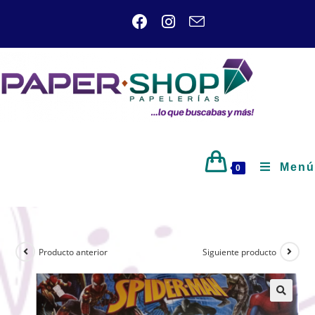
Menú
0
Producto anterior
Siguiente producto
🔍