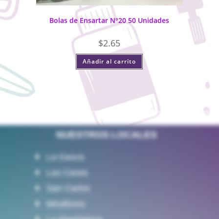
Bolas de Ensartar N°20 50 Unidades
$
2.65
Añadir al carrito
NUESTROS LOCALES
La Gasca
Las Casas
San Carlos
Miraflores