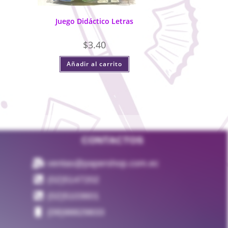
Juego Didáctico Letras
$
3.40
Añadir al carrito
CONTACTOS
ventas@papershop.com.ec
(02)5147202
(02)5103601
(09)98829833