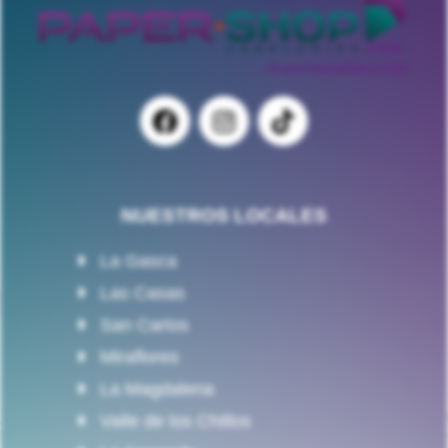
NUESTROS LOCALES
La Gasca
Las Casas
San Carlos
Miraflores
La Magdalena
Valle de los Chillos