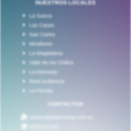
NUESTROS LOCALES
La Gasca
Las Casas
San Carlos
Miraflores
La Magdalena
Valle de los Chillos
La Kennedy
Real Audiencia
La Florida
CONTACTOS
ventas@papershop.com.ec
(02)5147202