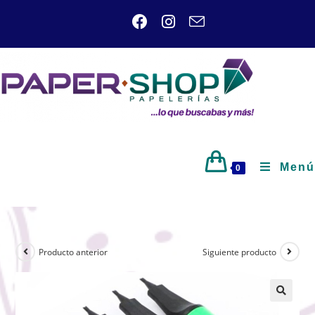
Menú
0
Producto anterior
Siguiente producto
🔍