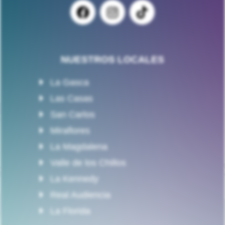
NUESTROS LOCALES
La Gasca
Las Casas
San Carlos
Miraflores
La Magdalena
Valle de los Chillos
La Kennedy
Real Audiencia
La Florida