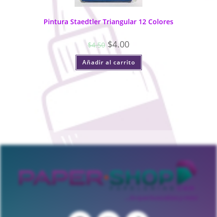
Pintura Staedtler Triangular 12 Colores
$
4.00
$
4.50
Añadir al carrito