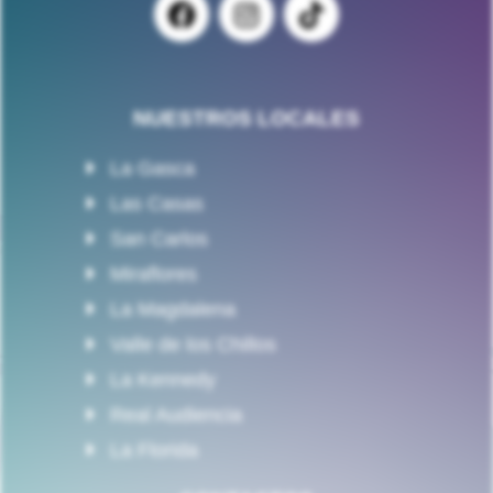
NUESTROS LOCALES
La Gasca
Las Casas
San Carlos
Miraflores
La Magdalena
Valle de los Chillos
La Kennedy
Real Audiencia
La Florida