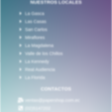
NUESTROS LOCALES
La Gasca
Las Casas
San Carlos
Miraflores
La Magdalena
Valle de los Chillos
La Kennedy
Real Audiencia
La Florida
CONTACTOS
ventas@papershop.com.ec
(02)5147202