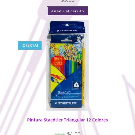
Añadir al carrito
¡OFERTA!
Pintura Staedtler Triangular 12 Colores
$
4.00
$
4.50