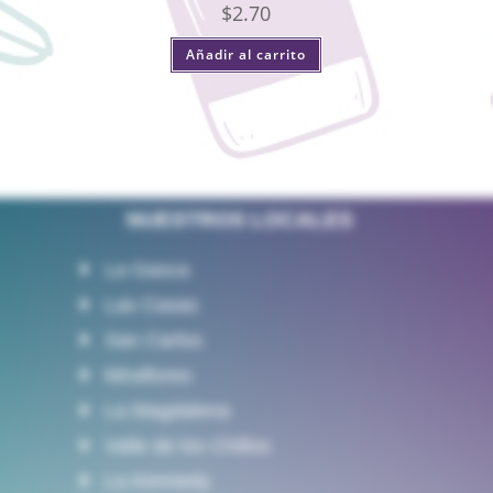
$
2.70
Añadir al carrito
NUESTROS LOCALES
La Gasca
Las Casas
San Carlos
Miraflores
La Magdalena
Valle de los Chillos
La Kennedy