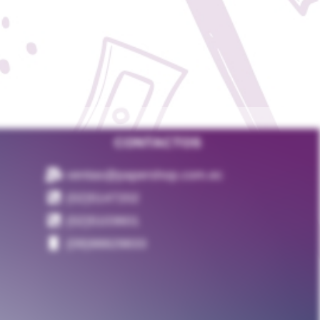
CONTACTOS
ventas@papershop.com.ec
(02)5147202
(02)5103601
(09)98829833