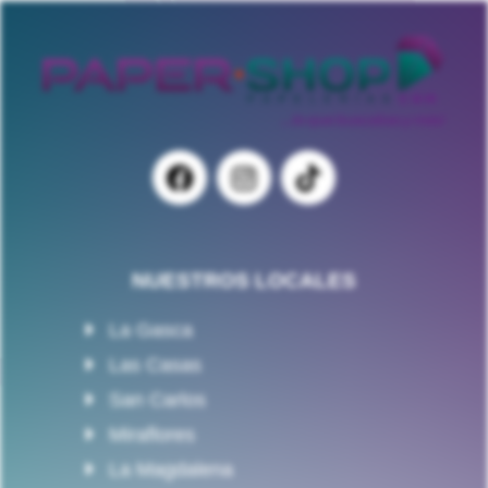
NUESTROS LOCALES
La Gasca
Las Casas
San Carlos
Miraflores
La Magdalena