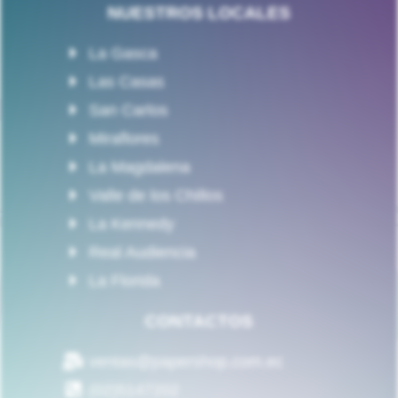
NUESTROS LOCALES
La Gasca
Las Casas
San Carlos
Miraflores
La Magdalena
Valle de los Chillos
La Kennedy
Real Audiencia
La Florida
CONTACTOS
ventas@papershop.com.ec
(02)5147202