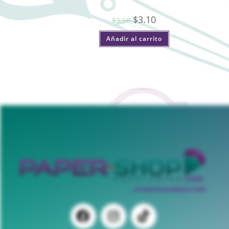
$
3.10
$
3.50
Añadir al carrito