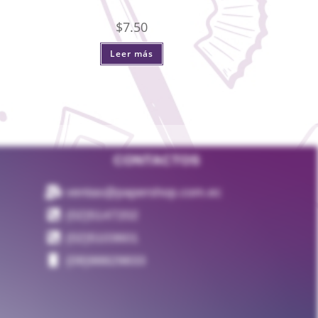
$
7.50
Leer más
CONTACTOS
ventas@papershop.com.ec
(02)5147202
(02)5103601
(09)98829833