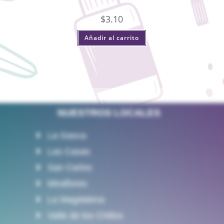
$
3.10
Añadir al carrito
NUESTROS LOCALES
La Gasca
Las Casas
San Carlos
Miraflores
La Magdalena
Valle de los Chillos