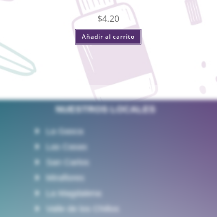
$
4.20
Añadir al carrito
NUESTROS LOCALES
La Gasca
Las Casas
San Carlos
Miraflores
La Magdalena
Valle de los Chillos