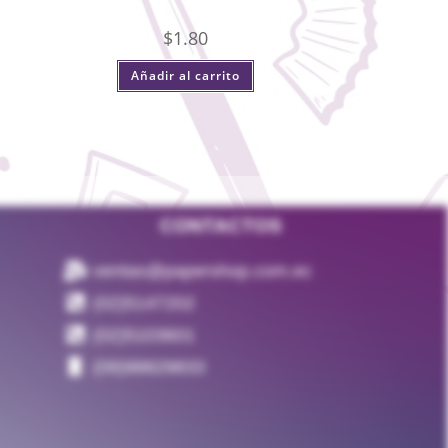
$
1.80
Añadir al carrito
CONTACTOS
ventas@papershop.com.ec
(02)5147202
(02)5103601
(09)98829833