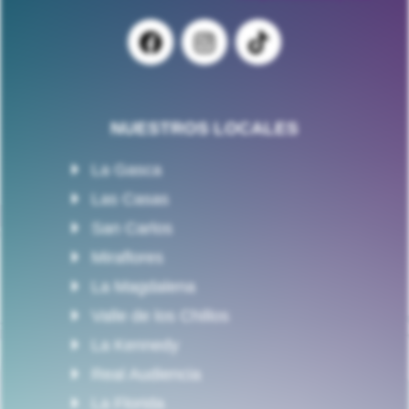
NUESTROS LOCALES
La Gasca
Las Casas
San Carlos
Miraflores
La Magdalena
Valle de los Chillos
La Kennedy
Real Audiencia
La Florida