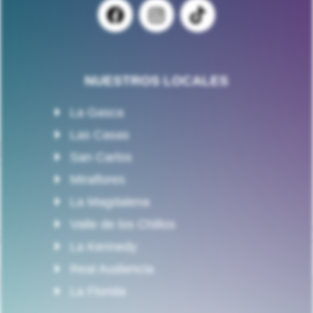
NUESTROS LOCALES
La Gasca
Las Casas
San Carlos
Miraflores
La Magdalena
Valle de los Chillos
La Kennedy
Real Audiencia
La Florida