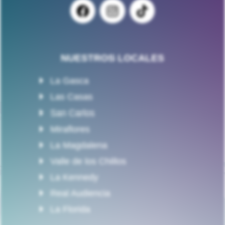
NUESTROS LOCALES
La Gasca
Las Casas
San Carlos
Miraflores
La Magdalena
Valle de los Chillos
La Kennedy
Real Audiencia
La Florida