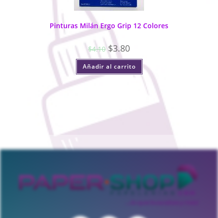
Pinturas Milán Ergo Grip 12 Colores
$
3.80
$
4.10
Añadir al carrito