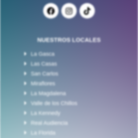
NUESTROS LOCALES
La Gasca
Las Casas
San Carlos
Miraflores
La Magdalena
Valle de los Chillos
La Kennedy
Real Audiencia
La Florida