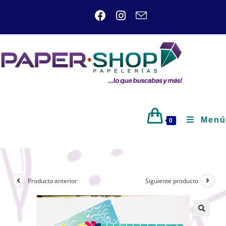
Menú
0
Producto anterior
Siguiente producto
🔍