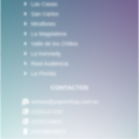
Las Casas
San Carlos
Miraflores
La Magdalena
Valle de los Chillos
La Kennedy
Real Audiencia
La Florida
CONTACTOS
ventas@papershop.com.ec
(02)5147202
(02)5103601
(09)98829833