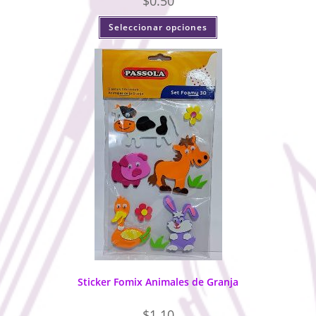
$
0.50
Seleccionar opciones
Sticker Fomix Animales de Granja
$
1.10