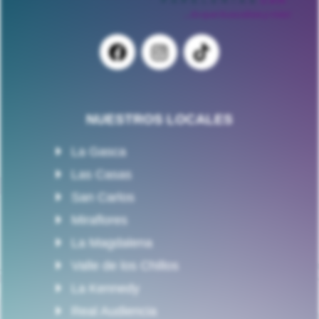
NUESTROS LOCALES
La Gasca
Las Casas
San Carlos
Miraflores
La Magdalena
Valle de los Chillos
La Kennedy
Real Audiencia