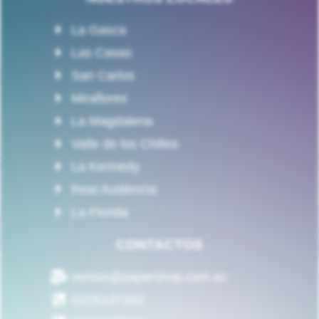
La Gasca
Las Casas
San Carlos
Miraflores
La Magdalena
Valle de los Chillos
La Kennedy
Real Audiencia
La Florida
CONTACTOS
ventas@papershop.com.ec
(02)5147202