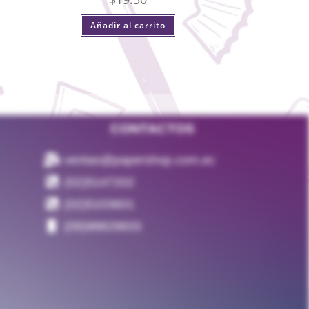
Añadir al carrito
CONTACTOS
ventas@papershop.com.ec
(02)5147202
(02)5103601
(09)98829833