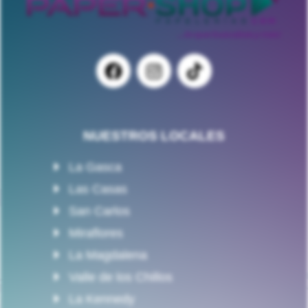
NUESTROS LOCALES
La Gasca
Las Casas
San Carlos
Miraflores
La Magdalena
Valle de los Chillos
La Kennedy