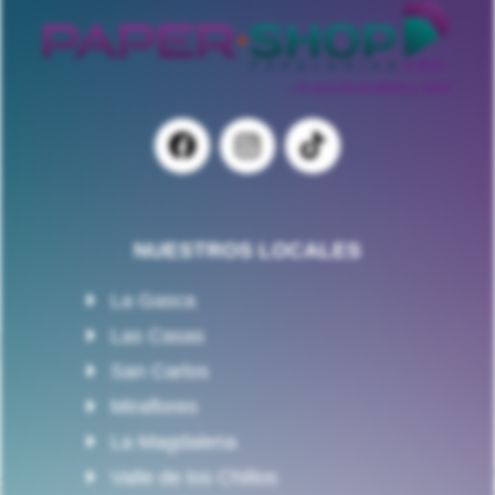
NUESTROS LOCALES
La Gasca
Las Casas
San Carlos
Miraflores
La Magdalena
Valle de los Chillos