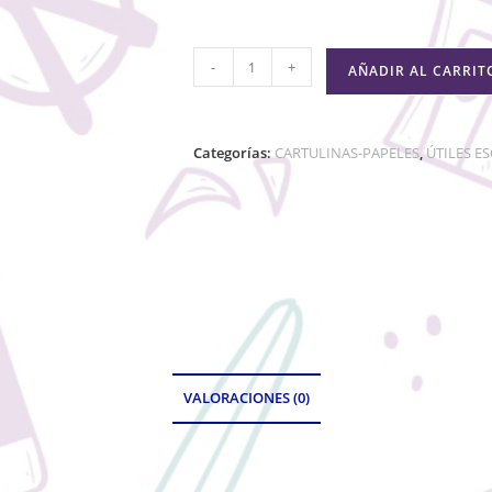
-
+
AÑADIR AL CARRIT
Categorías:
CARTULINAS-PAPELES
,
ÚTILES E
VALORACIONES (0)