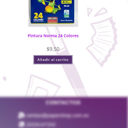
Pintura Norma 24 Colores
$
9.50
Añadir al carrito
CONTACTOS
ventas@papershop.com.ec
(02)5147202