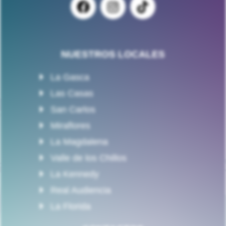
NUESTROS LOCALES
La Gasca
Las Casas
San Carlos
Miraflores
La Magdalena
Valle de los Chillos
La Kennedy
Real Audiencia
La Florida