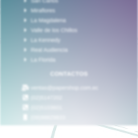
San Carlos
Miraflores
La Magdalena
Valle de los Chillos
La Kennedy
Real Audiencia
La Florida
CONTACTOS
ventas@papershop.com.ec
(02)5147202
(02)5103601
(09)98829833