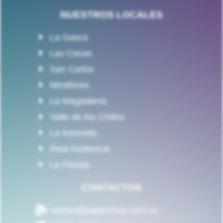
NUESTROS LOCALES
La Gasca
Las Casas
San Carlos
Miraflores
La Magdalena
Valle de los Chillos
La Kennedy
Real Audiencia
La Florida
CONTACTOS
ventas@papershop.com.ec