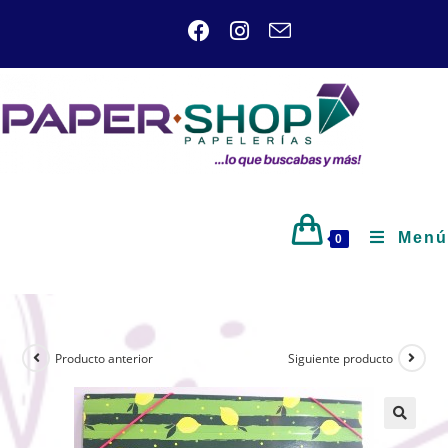
Menú
0
Producto anterior
Siguiente producto
🔍