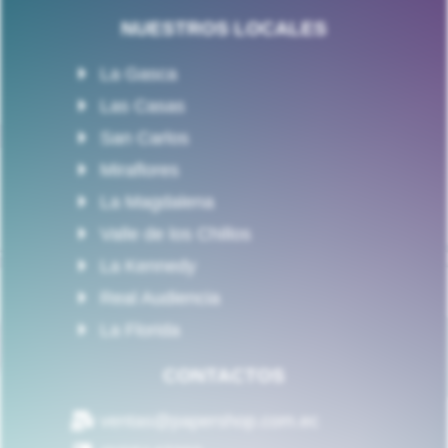
NUESTROS LOCALES
La Gasca
Las Casas
San Carlos
Miraflores
La Magdalena
Valle de los Chillos
La Kennedy
Real Audiencia
La Florida
CONTACTOS
ventas@papershop.com.ec