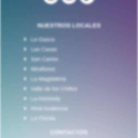
NUESTROS LOCALES
La Gasca
Las Casas
San Carlos
Miraflores
La Magdalena
Valle de los Chillos
La Kennedy
Real Audiencia
La Florida
CONTACTOS