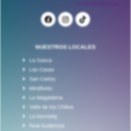
NUESTROS LOCALES
La Gasca
Las Casas
San Carlos
Miraflores
La Magdalena
Valle de los Chillos
La Kennedy
Real Audiencia